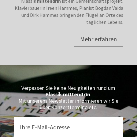
Klassik
mittendrin
ist ein Gemeinschaftsprojekt.
Klavierbauerin Ireen Hammes, Pianist Bogdan Vaida
und Dirk Hammes bringen den Flügel an Orte des
täglichen Lebens.
Mehr erfahren
Verpassen Sie keine Neuigkeiten rund um
Klassik
mittendrin
.
Mit unserem Newsletter informieren wir Sie
über Konzerttermine etc.